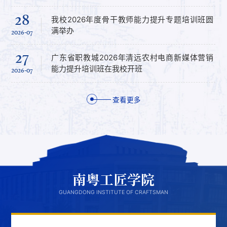
01
18
06
28
关于开展第一期职业院校商贸类专业教师课程开
我校2026年度骨干教师能力提升专题培训班圆
南方工报|“粤工实训”为产业工人提素打造“实景
我校举办2026年教职工荣休欢送会
发与教学AI技术应用研修班的通知
满举办
课堂”
2025-07
2026-07
2026-07
2026-08
27
17
05
27
广东南华工商职业学院2025年6月电子商务师职
学校党委委员、数字商贸学院院长李新讲授树立
广东省职教城2026年清远农村电商新媒体营销
光明日报|广东南华工商职业学院持续擦亮“粤工
业技能等级认定公告
和践行正确政绩观学习教育专题党课
能力提升培训班在我校开班
实训”特色品牌
2025-04
2026-07
2026-07
2026-08
查看更多
南粤工匠学院
GUANGDONG INSTITUTE OF CRAFTSMAN