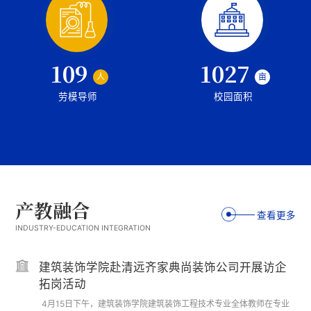
109
1027
人
亩
劳模导师
校园面积
产教融合
查看更多
INDUSTRY-EDUCATION INTEGRATION
深化校企合作 共育建设英才--建筑装饰学院赴广
建筑装饰学院赴清远齐家典尚装饰公司开展访企
联达公司 开展访企拓岗专项交流活动
拓岗活动
5月27日下午，建筑装饰学院专业群负责人吴桃英老师、工程造价专
4月15日下午，建筑装饰学院建筑装饰工程技术专业全体教师在专业