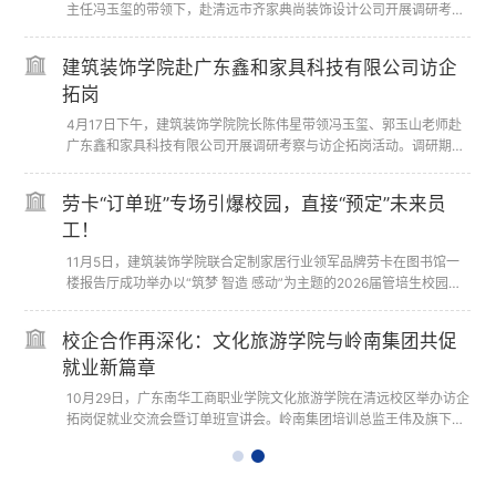
业主任王淑苹老师及骨干教师谭金娥老师一行三人，前往广联达股份
主任冯玉玺的带领下，赴清远市齐家典尚装饰设计公司开展调研考察
有限公司进行访企拓岗专项交流。广联达公司客户...
与访企拓岗活动。到访期间，公司总经理刘川、设...
深化校企协同育人 扎实推进订单班建设 ——建筑
建筑装饰学院赴广东鑫和家具科技有限公司访企
装饰走访清远市广基勘测有限公司
拓岗
为深化产教融合，扎实推进订单班人才培养工作，进一步优化人才培
4月17日下午，建筑装饰学院院长陈伟星带领冯玉玺、郭玉山老师赴
养模式，提升人才培养与行业需求的契合度，2026年5月18日下午，
广东鑫和家具科技有限公司开展调研考察与访企拓岗活动。调研期
建筑装饰学院专业群负责人吴桃英和专任教师谭金...
间，公司总经理刘总全程陪同，带领学院一行参观了...
对标行业前沿技术 优化专业育人内涵——建筑装
劳卡“订单班”专场引爆校园，直接“预定”未来员
饰走访南方测绘清远分公司
工！
为贴合建筑产业数字化升级趋势，精准掌握新型测绘技术在工程领域
11月5日，建筑装饰学院联合定制家居行业领军品牌劳卡在图书馆一
的实操应用，助力专业课程迭代升级，破解传统教学与前沿技术脱节
楼报告厅成功举办以“筑梦 智造 感动”为主题的2026届管培生校园招
难题，2026年5月20日下午，建筑装饰学院专业群...
聘宣讲会。现场气氛热烈，参与人数突破200人...
建筑装饰学院走访校友企业广东劳卡家具有限公
校企合作再深化：文化旅游学院与岭南集团共促
司
就业新篇章
2026年4月29日，建筑装饰学院环境艺术设计专业全体教师赴校友企
10月29日，广东南华工商职业学院文化旅游学院在清远校区举办访企
业广东劳卡家具有限公司走访调研，聚焦行业人才需求、实习学生培
拓岗促就业交流会暨订单班宣讲会。岭南集团培训总监王伟及旗下广
养及“订单班”合作深化。广东劳卡家具有限公司...
州花园酒店、南沙花园酒店、东方宾馆代表，与...