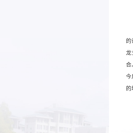
的
龙
合
今
的