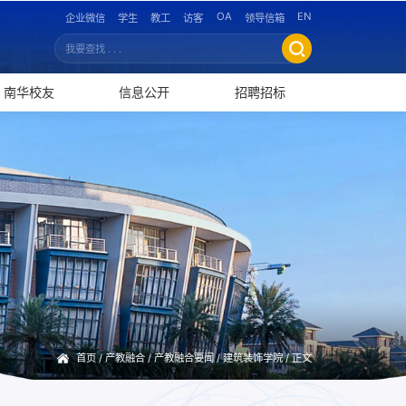
OA
EN
企业微信
学生
教工
访客
领导信箱
南华校友
信息公开
招聘招标
首页
/
产教融合
/
产教融合要闻
/
建筑装饰学院
/ 正文