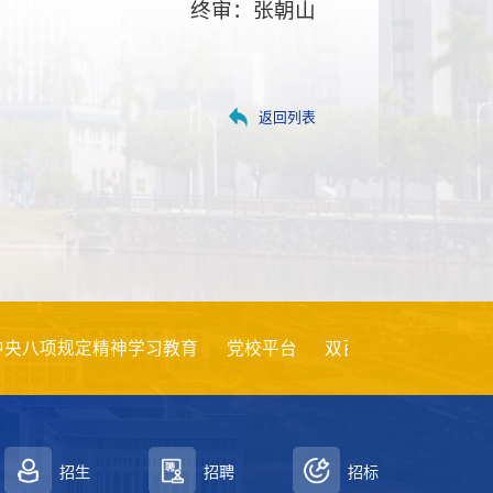
终审：张朝山
返回列表
规定精神学习教育
党校平台
双百行动
创新创业
创新
招生
招聘
招标