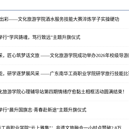
心出彩——文化旅游学院酒水服务技能大赛淬炼学子实操硬功
举行“学风铸魂，笃行致远”主题升旗仪式
采，匠心筑梦话文旅 ——文化旅游学院成功举办2026年校级导
能，研学逐梦展风采 ——广东南华工商职业学院研学旅行技能比
化旅游学院心理辅导站第四期情绪疗愈黏土相框活动圆满结束！
举行“晨升国旗志·青春赴新途”主题升旗仪式
南华工商职业学院“云上雅集”：非遗文旅融合一小时点赞破2.8万