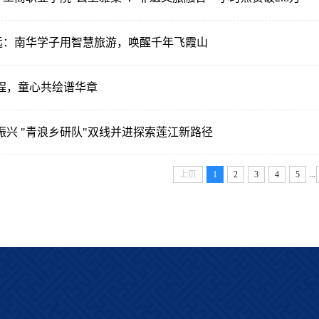
清远：南华学子用智慧旅游，唤醒千年飞霞山
程，童心共绘谱华章
振兴 "青浪乡研队"双线并进探索莲江新路径
...
上页
1
2
3
4
5