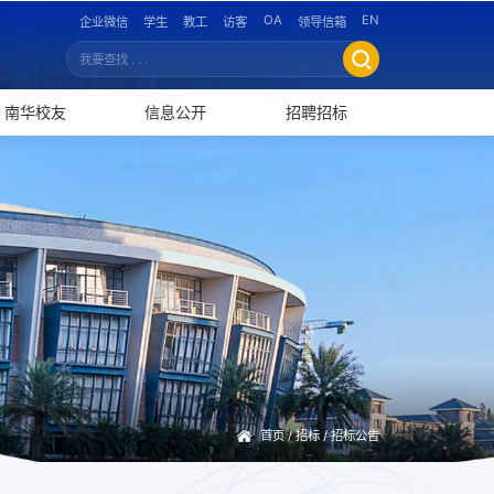
OA
EN
企业微信
学生
教工
访客
领导信箱
南华校友
信息公开
招聘招标
首页
/
招标
/
招标公告