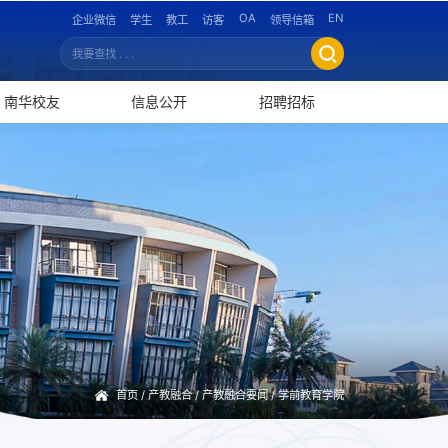
OA
EN
企业微信
学生
教工
访客
领导信箱
南华校友
信息公开
招聘招标
首页
/
产教融合
/
产教融合要闻
/
学前教育学院