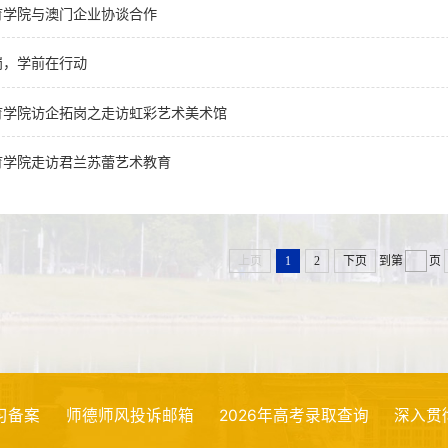
育学院与澳门企业协谈合作
岗，学前在行动
育学院访企拓岗之走访虹彩艺术美术馆
育学院走访君兰苏蕾艺术教育
上页
1
2
下页
到第
页
案
师德师风投诉邮箱
2026年高考录取查询
深入贯彻中