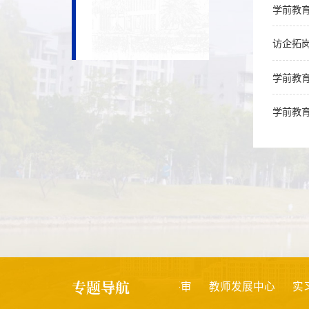
学前教
访企拓
学前教
学前教
专题导航
创新创业
创新强校
项目评审
教师发展中心
实习备