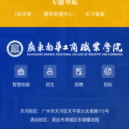
专题导航
项目评审
教师发展中心
实习备案
师德师
智慧校园
招生
招聘
招标
天河校区：广州市天河区天平架沙太南路113号
清远校区：清远市清城区东城蟠龙园