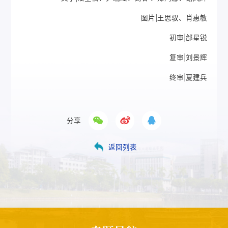
图片|王思驭、肖惠敏
初审|邰星锐
复审|刘景辉
终审|夏建兵
分享
返回列表