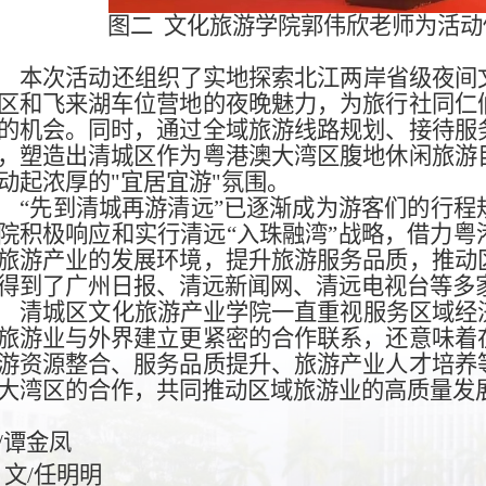
图二
文化旅游学院郭伟欣老师为活动
本次活动还组织了
实地探索北江两岸省级夜间
区和飞来湖车位营地的夜晚魅力，为旅行社同仁
的机会。同时，通过全域旅游线路规划、接待服
，塑造出清城区作为粤港澳大湾区腹地休闲旅游
动起浓厚的"宜居宜游"氛围。
“先到清城再游清远”已逐渐成为游客们的行
院积极响应和实行
清远
“入珠融湾”战略，借力
旅游产业的发展环境，提升旅游服务品质，推动
得到了广州日报、清远新闻网、清远电视台等多
清城区文化旅游产业学院
一直重视服务区域经
旅游业与外界建立更紧密的合作联系，还意味着
游资源整合、服务品质提升、旅游产业人才培养
大湾区的合作，共同推动区域旅游业的高质量发
/谭金凤
文/任明明