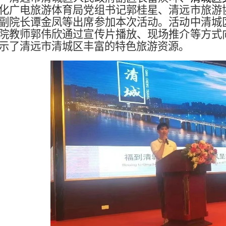
化广电旅游体育局党组书记郭桂星、清远市旅游
副院长谭金凤
等
出席
参加
本次活动。
活动中清城
院教师郭伟欣
通过宣传片播放、现场推介等方式
示了
清远市
清城区
丰富的
特色
旅游资源。