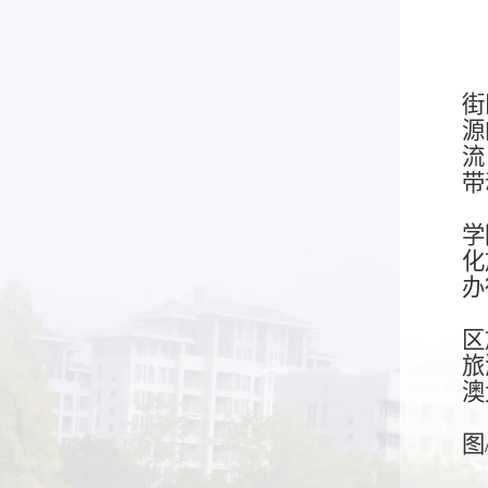
街
源
流
带
学
化
办
区
旅
澳
图