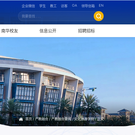
OA
EN
企业微信
学生
教工
访客
领导信箱
南华校友
信息公开
招聘招标
首页
/
产教融合
/
产教融合要闻
/
文化旅游学院
/ 正文