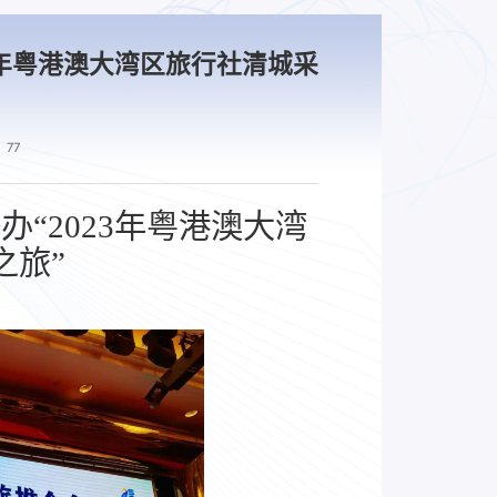
3年粤港澳大湾区旅行社清城采
77
举
办
“
2023年粤港澳大湾
之旅
”