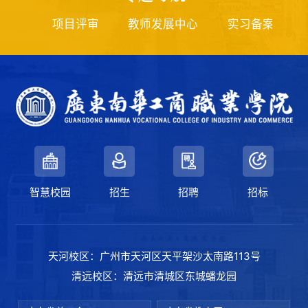
校
项目评审
教师发展中心
实习备案
师
智慧校园
招生
招聘
招标
天河校区：广州市天河区天平架沙太南路113号
清远校区：清远市清城区东城蟠龙园