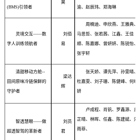
昊
(BMS)引领者
渝、赵辰玮、郑海琳
周楠迪、申欣燕、王雅典、
灵境交互——数
刘佰
马思哲、张若茜、江鑫、王佳
字人训练领航者
易
顺、陈嘉娜、曾妍妍、陈锐怡、
张宇轩
清甜移动方舱--
张天娇、谭先萍、孙雯晴、
梁达
田间原味冷链保鲜的
杜嘉雯、刘子珊、陈健峰、何咏
辉
守护者
妍
卢成程、肖钒、罗鑫源、丘
芷晴、林晖、任鑫、陈建斌、刘
智透慧眼——做
刘员
雨菲、
超透智驾的革新者
君