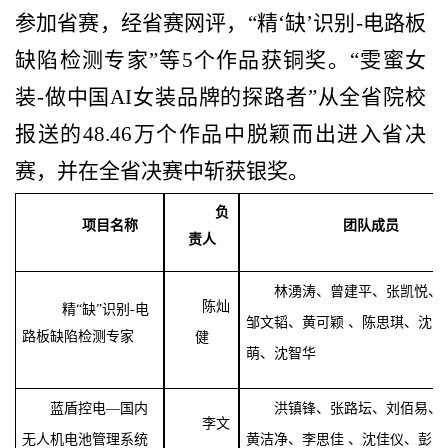
参加省赛，经省赛网评，“精‘缺’识别-电路板
缺陷检测专家”等5个作品获铜奖。“雯蜜女
装-做中国AI女装品牌的探路者”从全省院校
报送的48.46万个作品中脱颖而出进入省决
赛，并在全省决赛中斩获银奖。
负
项目名称
团队成员
责人
林湧涛、曾建平、张凯悦、
陈灿
精“缺”识别-电
邹文韬、黄可颖 、陈思琪、沈
路板缺陷检测专家
健
萌、沈智华
蓝盾控电—国内
洪镇锋、张路坛、刘佰易、
李文
无人机电池管理系统
黄洁净、李思佳 、沈佳仪、彭