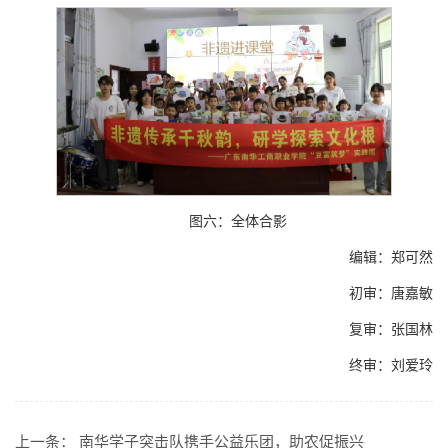
图六：全体合影
编辑：郑可然
初审：唐嘉敏
复审：张国林
终审：刘爱玲
上一条：
南华学子突击队携手公益乐团，助农促振兴