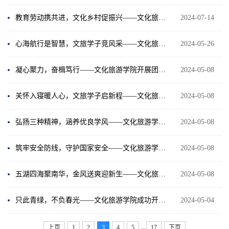
教育劳动携共进，文化乡村促振兴——文化旅游学院“助乡圆梦”服务实践队“三下乡”活动系列报道一
2024-07-14
心海航行是智慧，文旅学子竞风采——文化旅游学院心理知识竞赛完美落幕
2024-05-26
凝心聚力，奋楫笃行——文化旅游学院开展团学骨干工作专题会议暨“学习两会精神 勇担青春使命”主题教育活动
2024-05-08
关怀入寝暖人心，文旅学子启新程——文化旅游学院开展新学期宿舍走访活动
2024-05-08
弘扬三种精神，涵养优良学风——文化旅游学院开展升国旗仪式暨主题党日活动
2024-05-08
筑牢安全防线，守护国家安全——文化旅游学院成功举办保密主题辩论赛
2024-05-08
五湖四海聚南华，金风送爽迎新生——文化旅游学院顺利开展迎新活动
2024-05-08
只此青绿，不负春光——文化旅游学院成功开展植树节趣味问答知识竞赛
2024-05-04
...
上页
1
2
3
4
5
17
下页