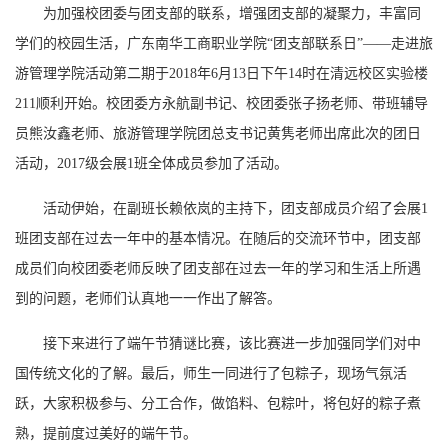
为加强校团委与团支部的联系，增强团支部的凝聚力，丰富同
学们的校园生活，广东南华工商职业学院“团支部联系日”——走进旅
游管理学院活动第二期于2018年6月13日下午14时在清远校区实验楼
211顺利开始。校团委方永航副书记、校团委张子扬老师、带班辅导
员熊汝鑫老师、旅游管理学院团总支书记黄隽老师出席此次的团日
活动，2017级会展1班全体成员参加了活动。
活动伊始，在副班长赖依岚的主持下，团支部成员介绍了会展1
班团支部在过去一年中的基本情况。在随后的交流环节中，团支部
成员们向校团委老师反映了团支部在过去一年的学习和生活上所遇
到的问题，老师们认真地一一作出了解答。
接下来进行了端午节猜谜比赛，该比赛进一步加强同学们对中
国传统文化的了解。最后，师生一同进行了包粽子，现场气氛活
跃，大家积极参与、分工合作，做馅料、包粽叶，将包好的粽子煮
熟，提前度过美好的端午节。