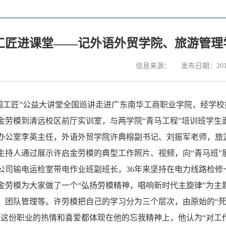
工匠进课堂——记外语外贸学院、旅游管理
信息来源：
发布日期：2019
大国工匠”公益大讲堂全国巡讲走进广东南华工商职业学院，经学校
金劳模到清远校区前厅实训室，与两学院“青马工程”培训班学生
办公室李英主任，外语外贸学院许典榕副书记、刘振军老师，旅
主持人通过展示许启金劳模的典型工作照片、视频，向“青马班”
公司输电运检室带电作业班副班长，36年来坚持在电力线路检修
金劳模为大家做了一个“弘扬劳模精神，唱响新时代主旋律”为主
、团队管理等。许劳模把自己的学习分为三个层次，由原始的“死
对这份职业的热情和喜爱都体现在他的忘我精神上，他认为“对工