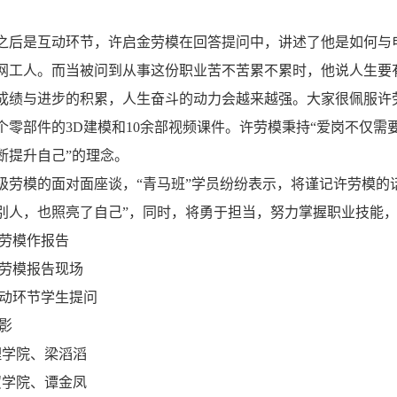
之后是互动环节，许启金劳模在回答提问中，讲述了他是如何与
网工人。而当被问到从事这份职业苦不苦累不累时，他说人生要
成绩与进步的积累，人生奋斗的动力会越来越强。大家很佩服许劳模
0多个零部件的3D建模和10余部视频课件。许劳模秉持“爱岗不
断提升自己”的理念。
级劳模的面对面座谈，“青马班”学员纷纷表示，将谨记许劳模的
别人，也照亮了自己”，同时，将勇于担当，努力掌握职业技能
金劳模作报告
金劳模报告现场
互动环节学生提问
影
理学院、梁滔滔
贸学院、谭金凤