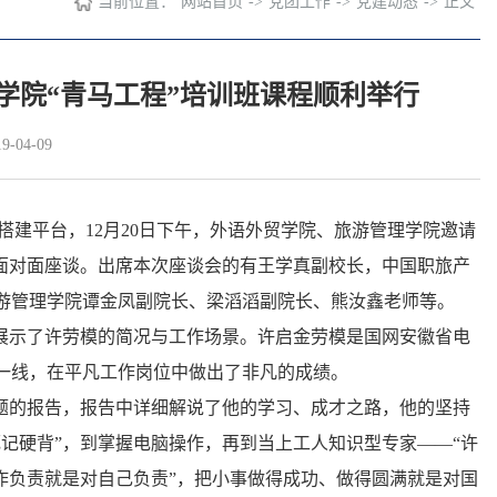
当前位置：
网站首页
->
党团工作
->
党建动态
->
正文
学院“青马工程”培训班课程顺利举行
-04-09
搭建平台，12月20日下午，外语外贸学院、旅游管理学院邀请
面对面座谈。出席本次座谈会的有王学真副校长，中国职旅产
游管理学院谭金凤副院长、梁滔滔副院长、熊汝鑫老师等。
展示了许劳模的简况与工作场景。许启金劳模是国网安徽省电
一线，在平凡工作岗位中做出了非凡的成绩。
题的报告，报告中详细解说了他的学习、成才之路，他的坚持
记硬背”，到掌握电脑操作，再到当上工人知识型专家——“许
作负责就是对自己负责”，把小事做得成功、做得圆满就是对国