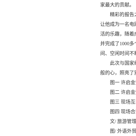
家最大的贡献。
精彩的报告
让他成为一名电
活的乐趣，随着
并完成了100
间、空闲时间不
此次与国家
般的心，照亮了
图一 许启
图二 许启
图三 现场
图四 现场合
文/ 旅游管
图/ 外语外