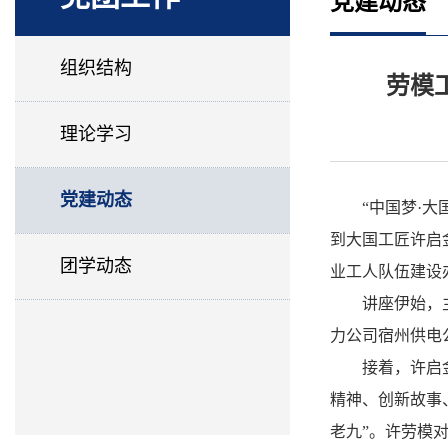
党建动态
组织结构
劳模
理论学习
党建动态
“中国梦·
到大国工匠许启
团学动态
业工人队伍建设
讲座伊始，
力公司宿州供电
接着，许启
精神、创新故事
老九”。许劳模