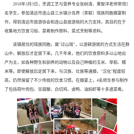
2018年3月3日，烹调工艺与营养专业张树清、黄智洋老师带领2
名学生，参加清远市连山县三水镇沙岛界（茶联）瑶族同胞婚宴制
作，得到清远市旅游协会和连山县旅游局的大力支持，其目的在于
收集地方饮食习俗、菜肴制作原料、菜式烹制等资料。
该镇居住的瑶族同胞，属“过山瑶”，以游耕游居的方式生活在群
山中，解放后才定居下来。几千年来，他们的饮食原料多以山地出
产为主，如各种野生和驯养的动物以及自己种植的玉米、旱稻、糯
米等。即使解放后定居下来，与汉族、壮族等通婚，“汉化”程度较
高，仍然保留了不少传统的饮食习惯。在婚宴上，4名师生参与制作
了包括荷叶肉包、豆腐酿、白切鸡、卤鸭、油焖虾等十多道菜肴。