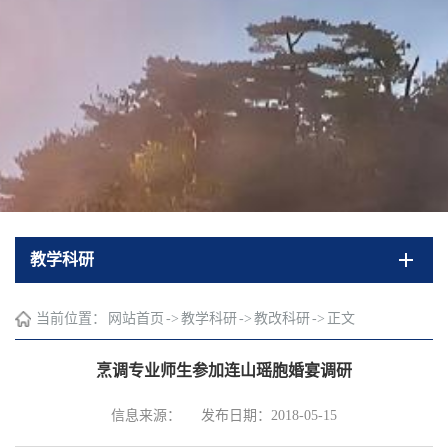
教学科研
当前位置：
网站首页
->
教学科研
->
教改科研
->
正文
烹调专业师生参加连山瑶胞婚宴调研
信息来源：
发布日期：2018-05-15