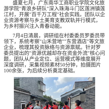
盛夏七月，广东南华工商职业学院文化旅
游学院"青浪乡研队"深入珠海斗门区莲洲镇莲
江村，开展"百千万工程"社会实践。团队以企
业资源考察与乡土美育支教双轨并行模式，
为乡村振兴注入青春动能。
7月4日清晨，调研组在村委委员罗委员带
领下，系统考察"山禾营地""东营酒店"等文旅
企业，梳理其投资脉络与资源禀赋。针对罗
委员提出的"资源优越却存在资金外流"核心问
题，团队从产业定位、运营模式等维度展开
深度调研，采集视频素材50分钟，拍摄图片
100余张，为后续分析奠定基础。