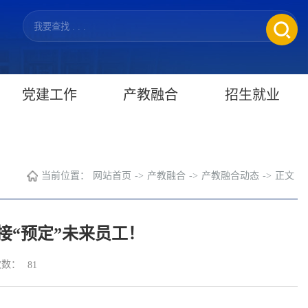
党建工作
产教融合
招生就业
当前位置：
网站首页
->
产教融合
->
产教融合动态
->
正文
接“预定”未来员工！
次数：
81