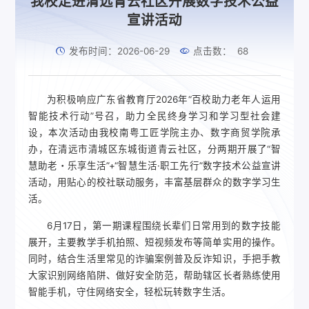
我校走进清远青云社区开展数字技术公益
宣讲活动
发布时间：2026-06-29
点击数：
68
为积极响应广东省教育厅2026年“百校助力老年人运用
智能技术行动”号召，助力全民终身学习和学习型社会建
设，本次活动由我校南粤工匠学院主办、数字商贸学院承
办，在清远市清城区东城街道青云社区，分两期开展了“智
慧助老・乐享生活”+“智慧生活·职工先行”数字技术公益宣讲
活动，用贴心的校社联动服务，丰富基层群众的数字学习生
活。
6月17日，第一期课程围绕长辈们日常用到的数字技能
展开，主要教学手机拍照、短视频发布等简单实用的操作。
同时，结合生活里常见的诈骗案例普及反诈知识，手把手教
大家识别网络陷阱、做好安全防范，帮助辖区长者熟练使用
智能手机，守住网络安全，轻松玩转数字生活。