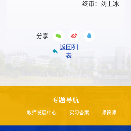
终审：刘上冰
分享
返回列
表
专题导航
审
教师发展中心
实习备案
师德师风投诉邮箱