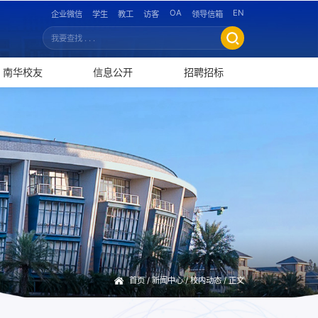
OA
EN
企业微信
学生
教工
访客
领导信箱
南华校友
信息公开
招聘招标
首页
/
新闻中心
/
校内动态
/ 正文