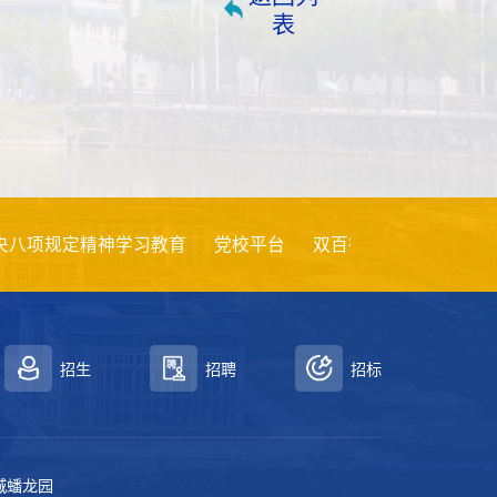
表
神学习教育
党校平台
双百行动
创新创业
创新强校
招生
招聘
招标
城蟠龙园