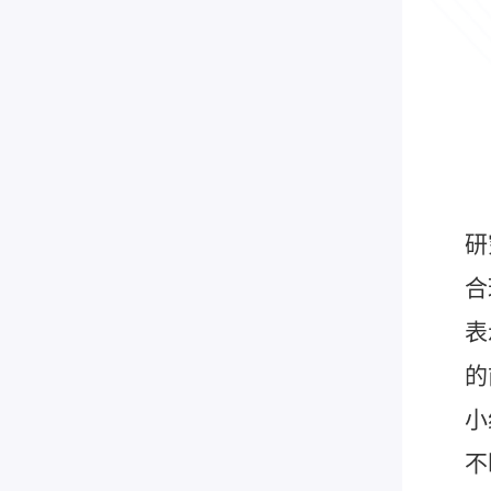
研
合
表
的
小
不