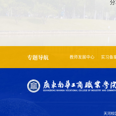
分
专题导航
创新强校
项目评审
教师发展中心
实习备案
师德师
天河校