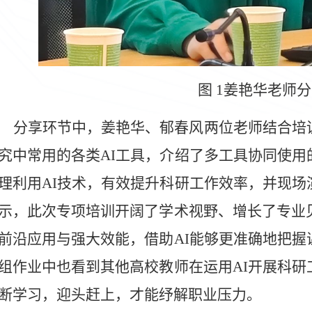
图
1
姜艳华
老师分
分享环节中，姜艳华、郁春风两位老师结合培
究
中常用
的各类
AI工具，介绍了多工具协同使
理利用AI技术，有效提升科研工作效率
，
并现场
示，此次专项培训开阔了学术视野、增长了专业
前沿应用与强大效能，
借助
AI能够
更准确地把握
组作业中
也
看到
其他高校教师
在
运用
AI开展科研
断学习，迎头赶上，才能纾解职业压力。