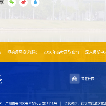
享
风投诉邮箱
2026年高考录取查询
深入贯彻中央八项规定精
智慧校园
区：广州市天河区天平架沙太南路113号
清远校区：清远市清城区东