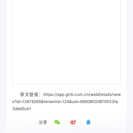
原文链接：https://app.grrb.com.cn/webDetails/new
s?id=13878265&tenantId=124&uid=69008030870533fa
3ddd5cb1
分享