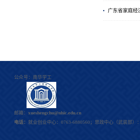
广东省家庭经
公众号：
南华学工
邮箱：
xueshengchu@nhic.edu.cn
电话：
就业创业中心：0763-6880560；
思政中心（武装部）：07